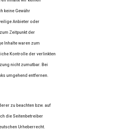
uch keine Gewähr
weilige Anbieter oder
 zum Zeitpunkt der
ge Inhalte waren zum
iche Kontrolle der verlinkten
tzung nicht zumutbar. Bei
inks umgehend entfernen.
derer zu beachten bzw. auf
rch die Seitenbetreiber
deutschen Urheberrecht.