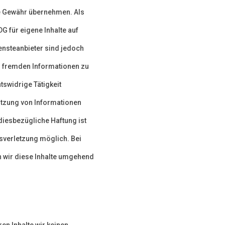
ine Gewähr übernehmen. Als
G für eigene Inhalte auf
ensteanbieter sind jedoch
en fremden Informationen zu
swidrige Tätigkeit
utzung von Informationen
diesbezügliche Haftung ist
tsverletzung möglich. Bei
 wir diese Inhalte umgehend
ren Inhalte wir keinen